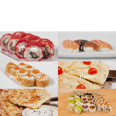
Роллы
Суши
Роллы в темпуре
Пицца
Пицца 1/2
Сеты