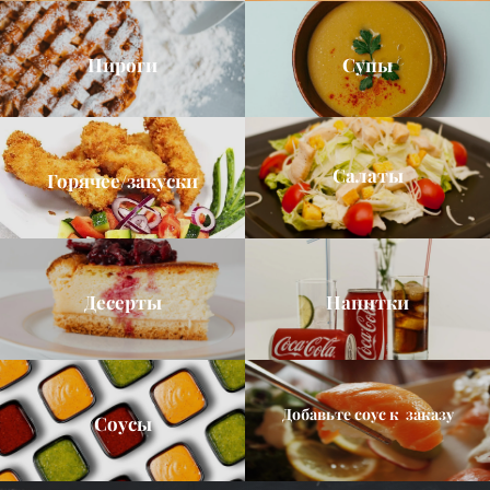
Пироги
Супы
Салаты
Горячее/закуски
Десерты
Напитки
Добавьте соус к заказу
Соусы