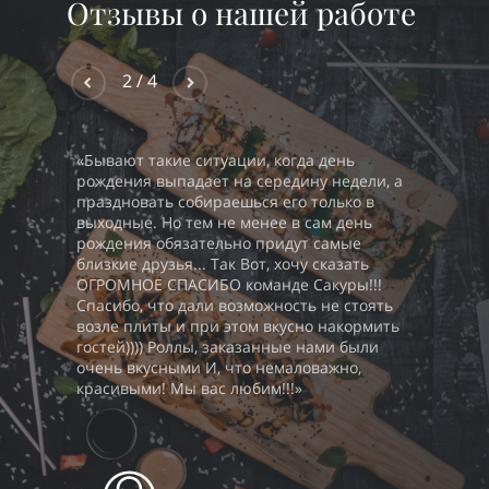
Отзывы о нашей работе
2
/
4
«
Бывают такие ситуации, когда день
«
В сакур
рождения выпадает на середину недели, а
роллы! Д
праздновать собираешься его только в
романти
выходные. Но тем не менее в сам день
посидел
 да и
рождения обязательно придут самые
"сакура"
у.
близкие друзья... Так Вот, хочу сказать
А тепер
ОГРОМНОЕ СПАСИБО команде Сакуры!!!
фри.
Спасибо, что дали возможность не стоять
Спасибо 
возле плиты и при этом вкусно накормить
довольн
гостей)))) Роллы, заказанные нами были
доставку
очень вкусными И, что немаловажно,
красивыми! Мы вас любим!!!
»
рова